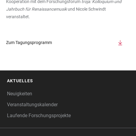
Kooperation mit dem Forschungsforum
troja: Kolloquium und
Jahrbuch für Renaissancemusik
und
Nicole Schwindt
veranstaltet.
Zum Tagungsprogramm
AKTUELLES
FOOTER
Neuigkeiten
Veranstaltungskalender
Laufende Forschungsprojekte