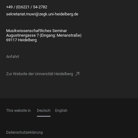
+49 / (0)6221 / 54-2782
sekretariat.muwi@zegk.uni-heidelberg.de
Musikwissenschaftliches Seminar
Augustinergasse 7 (Eingang: Merianstraße)
69117 Heidelberg
Anfahrt
Zur Website der Universität Heidelberg
This website in
Deutsch
English
SPRACHEN
FOOTER
Datenschutzerklärung