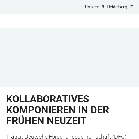
Universität Heidelberg
ZUM
HAUPTNAVIGATION
WEBSEITENSUCHE
LINKS
HAUPTINHALT
ÖFFNEN
ÖFFNEN
ZUR
BARRIEREFREIHEIT
KOLLABORATIVES
KOMPONIEREN IN DER
FRÜHEN NEUZEIT
Träger: Deutsche Forschungsgemeinschaft (DFG)