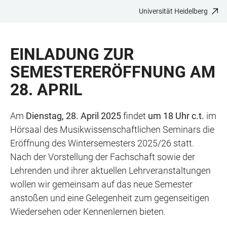
Universität Heidelberg
ZUM
HAUPTNAVIGATION
WEBSEITENSUCHE
LINKS
HAUPTINHALT
ÖFFNEN
ÖFFNEN
ZUR
EINLADUNG ZUR
BARRIEREFREIHEIT
SEMESTERERÖFFNUNG AM
28. APRIL
Am
Dienstag, 28. April 2025
findet
um 18 Uhr c.t.
im
Hörsaal des Musikwissenschaftlichen Seminars die
Eröffnung des Wintersemesters 2025/26 statt.
Nach der Vorstellung der Fachschaft sowie der
Lehrenden und ihrer aktuellen Lehrveranstaltungen
wollen wir gemeinsam auf das neue Semester
anstoßen und eine Gelegenheit zum gegenseitigen
Wiedersehen oder Kennenlernen bieten.