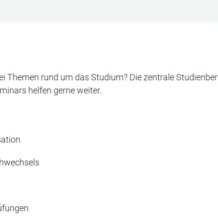
i Themen rund um das Studium? Die zentrale Studienbera
inars helfen gerne weiter.
sation
chwechsels
üfungen