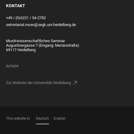
KONTAKT
+49 / (0)6221 / 54-2782
sekretariat.muwi@zegk.uni-heidelberg.de
Musikwissenschaftliches Seminar
Augustinergasse 7 (Eingang: Merianstraße)
69117 Heidelberg
Anfahrt
Zur Website der Universität Heidelberg
This website in
Deutsch
English
SPRACHEN