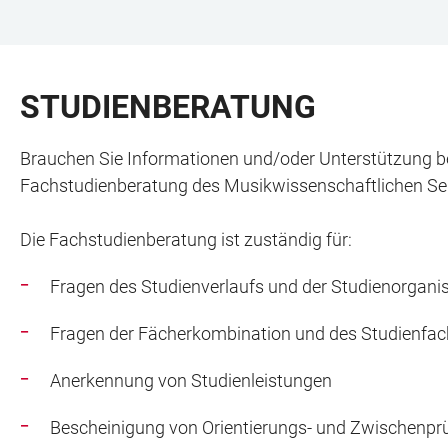
ZUM
HAUPTNAVIGATION
WEBSEITENSUCHE
LINKS
HAUPTINHALT
ÖFFNEN
ÖFFNEN
ZUR
STUDIENBERATUNG
BARRIEREFREIHEIT
Brauchen Sie Informationen und/oder Unterstützung be
Fachstudienberatung des Musikwissenschaftlichen Sem
Die Fachstudienberatung ist zuständig für:
Fragen des Studienverlaufs und der Studienorgani
Fragen der Fächerkombination und des Studienfa
Anerkennung von Studienleistungen
Bescheinigung von Orientierungs- und Zwischenpr